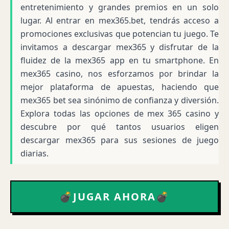
entretenimiento y grandes premios en un solo
lugar. Al entrar en mex365.bet, tendrás acceso a
promociones exclusivas que potencian tu juego. Te
invitamos a descargar mex365 y disfrutar de la
fluidez de la mex365 app en tu smartphone. En
mex365 casino, nos esforzamos por brindar la
mejor plataforma de apuestas, haciendo que
mex365 bet sea sinónimo de confianza y diversión.
Explora todas las opciones de mex 365 casino y
descubre por qué tantos usuarios eligen
descargar mex365 para sus sesiones de juego
diarias.
💣
JUGAR AHORA
💣