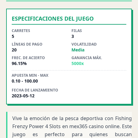
ESPECIFICACIONES DEL JUEGO
CARRETES
FILAS
5
3
LÍNEAS DE PAGO
VOLATILIDAD
20
Media
FREC. DE ACIERTO
GANANCIA MÁX.
96.15%
5000x
APUESTA MIN - MAX
0.10 - 100.00
FECHA DE LANZAMIENTO
2023-05-12
Vive la emoción de la pesca deportiva con Fishing
Frenzy Power 4 Slots en mex365 casino online. Este
juego es perfecto para quienes buscan